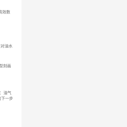
藏高效数
层对油水
模型刻画
拟：油气
的下一步