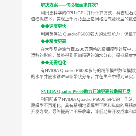
解决方案——何必退而求其次？
利用更科学的CPU+GPU并行计算方式，科吉思石油技术
值模拟技术，实现上千万乃至上亿网格油气藏模型的数
◆◆速度更快
利用英伟达 Quadro
P6000
强大的处理能力，保证
◆◆精度更高
在大型复杂油气藏3200万网格的精细模型计算中，利用
运移的影响，最终得到更加精确的油水分布，模拟精度
◆◆无需粗化
有NVIDIA Quadro P6000参与的精细
的水平井底水锥进呈条带状分布，并在生产中得到证实
NVIDIA Quadro P6000
助力石油更高效勘探开发
利用配备了NVIDIA Quadro P6000 GPU
藏模型不再粗化，具有精细地质模型平面和纵向的高精
开发方案，最终提高油田采收率，降低勘探开发成本和