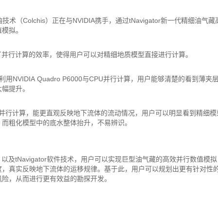
（Colchis）正在与NVIDIA携手，通过tNavigator新一代精细油气
值模拟。
了并行计算的效率，使得用户可以对精细地质模型直接进行计算。
NVIDIA Quadro P6000与CPU并行计算，用户能够清楚的看到薄夹
大幅提升。
模型数值模拟并行计算，能更直观反映地下流体的流动情况，用户可以明显看到精细
，而粗化模型中的底水整体抬升，不易辨识。
的工作站，以及tNavigator软件技术，用户可以实现巨型油气藏的高效并行数值模
度，真实反映地下流体的运移规律。基于此，用户可以规划出更有针对性
风险，从而进行更有效益的勘探开发。