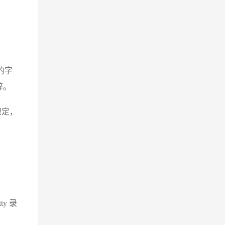
的字
辞。
规定，
ty 录