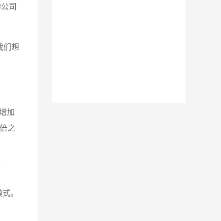
的公司
。我们想
数增加
八倍之
”
模式。