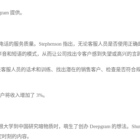
ram 提供。
通电话的服务质量。Stephenson 指出，无论客服人员是否使用正确
声音和短语的模式，从而让公司找出令客户感到失望或高兴的言
息来改进客服人员的话术和训练、找出潜在的销售客户、检查是否符合
客户将收入增加了 3%。
y 为密歇根大学到中国研究暗物质时，萌生了创办 Deepgram 的想法。Shut
定时刻的内容。