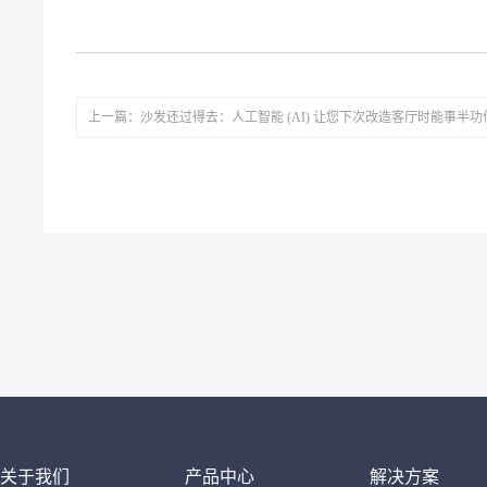
上一篇：沙发还过得去：人工智能 (AI) 让您下次改造客厅时能事半功
关于我们
产品中心
解决方案